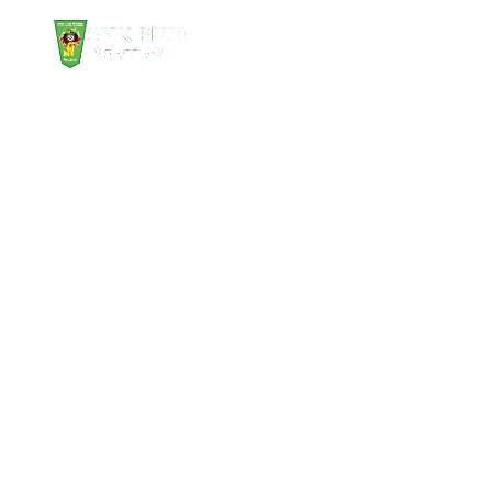
Learning
Managemen
Sistem
Dapatkan pengalaman belajar yang seru dan
efektif dengan berbagai fitur menarik. Akses
materi pelajaran kapan saja, di mana saja, ikuti
kuis interaktif dan diskusikan materi dengan